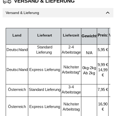
VERSAND & LIEFERUNG
Versand & Lieferung
Preis
:
Ver
Land
Lieferart
Lieferzeit
Gewicht
Standard
2-4
Deutschland
5,95 €
Lieferung
Arbeitstage
N/A
9,99 €
Nächster
0kg-2kg
Deutschland
Express Lieferung
14,99
Arbeitstag*
Ab 2kg
€
3-4
Österreich
Standard Lieferung
7,95 €
Arbeitstage
Nächster
16,90
Österreich
Express Lieferung
Arbeitstag
€