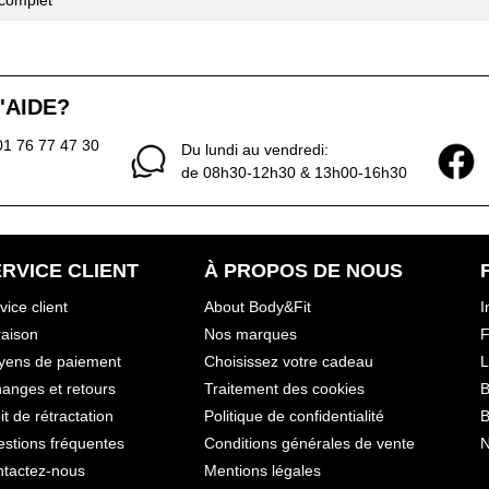
ncomplet
'AIDE?
01 76 77 47 30
Du lundi au vendredi:
de 08h30-12h30 & 13h00-16h30
RVICE CLIENT
À PROPOS DE NOUS
vice client
About Body&Fit
I
raison
Nos marques
F
yens de paiement
Choisissez votre cadeau
L
anges et retours
Traitement des cookies
B
it de rétractation
Politique de confidentialité
B
stions fréquentes
Conditions générales de vente
N
tactez-nous
Mentions légales