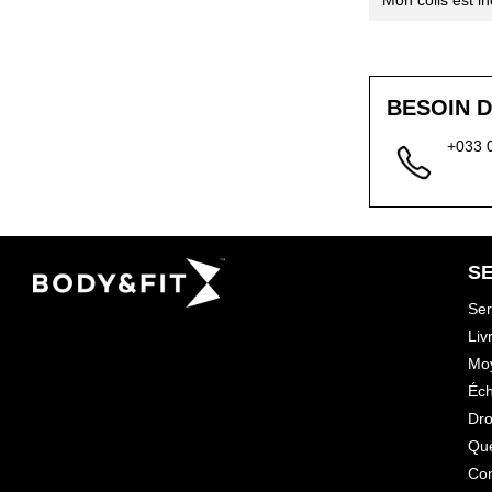
Mon colis est i
BESOIN D
+033 
SE
Ser
Liv
Mo
Éch
Dro
Que
Con