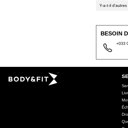
Y-a-t-il d'autre
BESOIN D
+033 
SE
Ser
Liv
Mo
Éch
Dro
Que