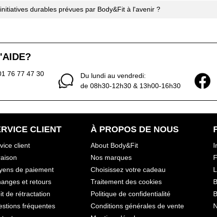
s initiatives durables prévues par Body&Fit à l'avenir ?
'AIDE?
01 76 77 47 30
Du lundi au vendredi:
de 08h30-12h30 & 13h00-16h30
RVICE CLIENT
À PROPOS DE NOUS
vice client
About Body&Fit
I
raison
Nos marques
F
yens de paiement
Choisissez votre cadeau
L
anges et retours
Traitement des cookies
B
it de rétractation
Politique de confidentialité
B
stions fréquentes
Conditions générales de vente
N