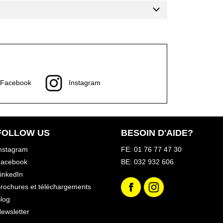
Facebook
Instagram
FOLLOW US
BESOIN D'AIDE?
nstagram
FE: 01 76 77 47 30
acebook
BE: 032 932 606
inkedIn
rochures et téléchargements
log
ewsletter