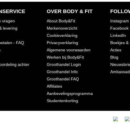
NSERVICE
OVER BODY & FIT
FOLLO
e vragen
About Body&Fit
Instagram
& levering
Merkenoverzicht
Facebook
Cookieverklaring
LinkedIn
betalen - FAQ
Privacyverklaring
Boekjes &
n
Algemene voorwaarden
Acties
Werken bij Body&Fit
Blog
oordeling achter
Groothandel Login
Nieuwsbrie
Groothandel Info
Ambassad
Groothandel FAQ
Affiliates
Aanbevelingsprogramma
Studentenkorting