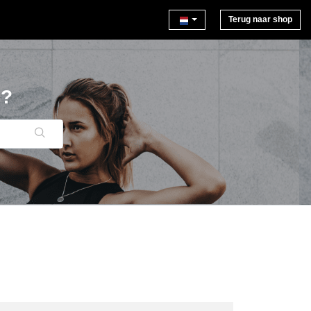
Terug naar shop
N?