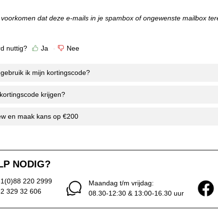
s voorkomen dat deze e-mails in je spambox of ongewenste mailbox t
d nuttig?
Ja
Nee
gebruik ik mijn kortingscode?
kortingscode krijgen?
view en maak kans op €200
LP NODIG?
31(0)88 220 2999
Maandag t/m vrijdag:
32 329 32 606
08.30-12:30 & 13:00-16.30 uur